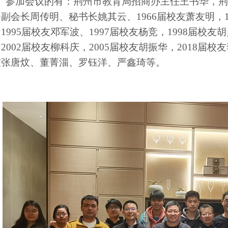
参加会议的有：荆州市教育局招商办主任王书华，荆
副会长周传明、秘书长姚其云、19
66
届校友
萧友
明
，
，
1995
届校友
邓军波、
199
7
届校友
杨竞
，19
98
届校友
胡
，
2002
届校友
柳科庆
，
200
5届校友
胡振华
，
2018
届校友
友
张唐炆、董菁淄、罗钰洋、严鑫琦
等。