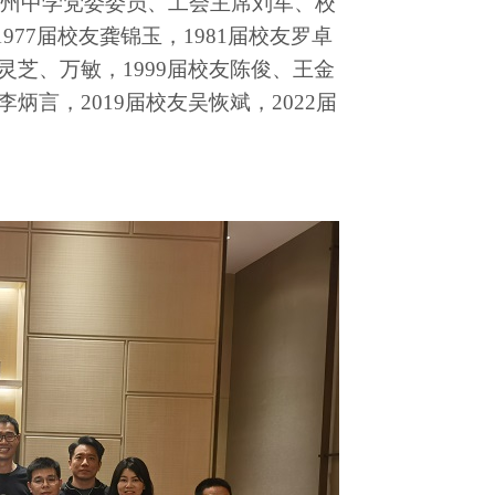
州中学党委委员、工会主席刘军、校
1977届校友龚锦玉，
19
81
届校友
罗卓
灵芝、万敏
，
1999届校友陈俊、王金
李炳言
，
20
19届校友
吴恢斌
，20
22
届