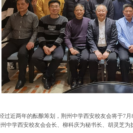
经过近两年的酝酿筹划，荆州中学西安校友会将于
7
月
荆州中学西安校友会会长、
柳科庆为秘书长、胡灵芝为