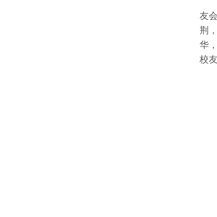
友会
荆
华
校