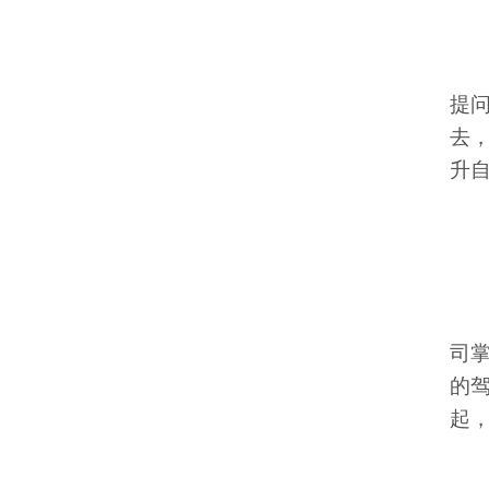
提
去，
升
司
的
起