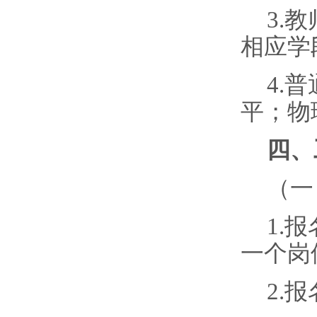
3.
相应学
4.
平；物
四、
（一
1.
一个岗
2.报