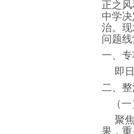
正之风
中学
决
治。现
问题线
一、专
即
二、整
（一
聚
果，重