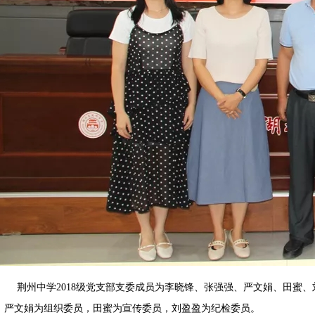
荆州中学2018级党支部支委成员为李晓锋、张强强、严文娟、田蜜、
，严文娟为组织委员，田蜜为宣传委员，刘盈盈为纪检委员。