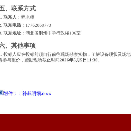
五、联系方式
1.
联系人
：程老师
2.
联系电话
：
17762860773
3.
联系地址
：湖北省荆州中学行政楼
106室
六、其他事项
1.
投标人应在投标前须自行前往现场勘察实物，了解设备现状及场地
得参与报价，踏勘现场截止时间
2026年
5
月
5
日
11:30
。
附件：：补栽明细.docx