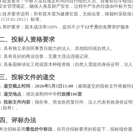
4.
处置要求
：中标方需在规定时间内自行组织人员、设备前往学校指
安全管理规定，确保人身及财产安全，
过程中
产生的垃圾由中标方负
5.
技术要求说明：所有苗木需为健康壮苗，无病虫害，移栽时采取保
（
CJJ 82-2012）标准。
6.养护要求：苗木成活率100%，提供不少于
12个月
的免费养护服务
二、投标人资格要求
1.
具有独立承担民事责任能力的法人、其他组织或自然人。
2.
具有良好的商业信誉，无重大违法违规记录。
3.
具备园林绿化工程或苗木种植
资格
（自然人需提供身份证明，法人
三、投标文件的递交
1.
递交截止时间
：
2026年
5
月
5
日
15:00
（逾期递交的投标文件将被拒
2.
递交地点
：湖北省荆州中学
行政楼
106室
3.
投标文件内容
：报价单、营业执照复印件、法人代表有效身份证明
（如有）。
四、评标办法
本次招标采用
最
低
价中标法
，在符合招标要求的前提下，投标报价最