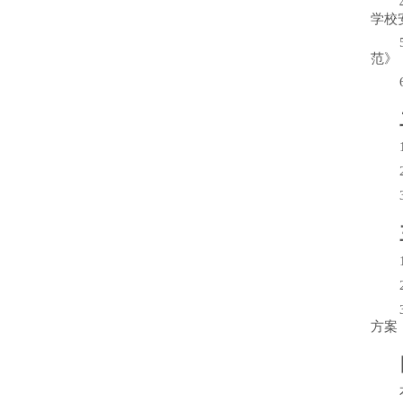
学校
范》
方案