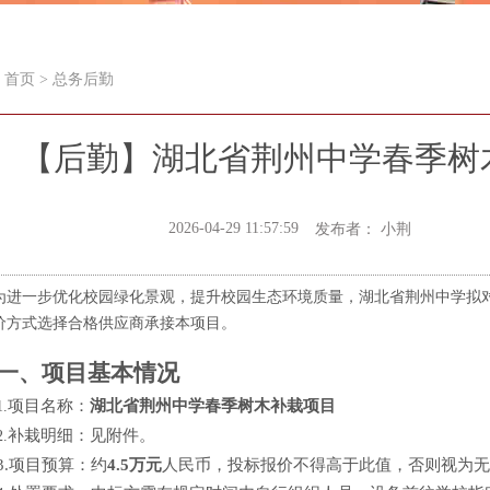
首页
>
总务后勤
【后勤】湖北省荆州中学春季树
2026-04-29 11:57:59
发布者： 小荆
为进一步优化校园绿化景观，提升校园生态环境质量，湖北省荆州中学拟
价方式选择合格供应商承接本项目。
一、项目基本情况
项目名称：
湖北省荆州中学春季树木补栽项目
1
.
补栽明细
：
见附件
。
2
.
3.
项目预算
：
约
4.5万
元
人民币，投标报价不得高于此值，否则视为无