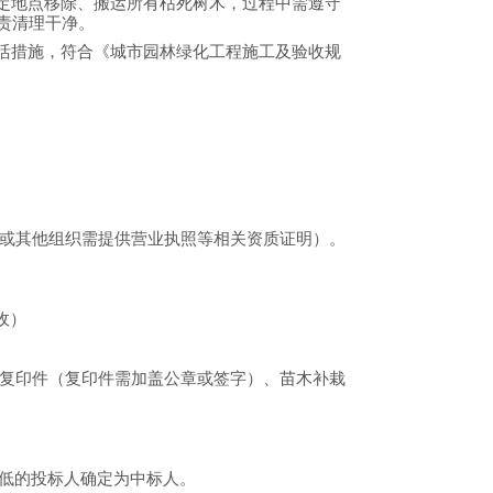
定地点
移除
、搬运所有
枯死树木
，过程中需遵守
责清理干净。
活措施，符合《城市园林绿化工程施工及验收规
或其他组织需提供营业执照等相关资质证明）。
收）
复印件（复印件需加盖公章或签字）、
苗木补栽
低
的投标人确定为中标人。