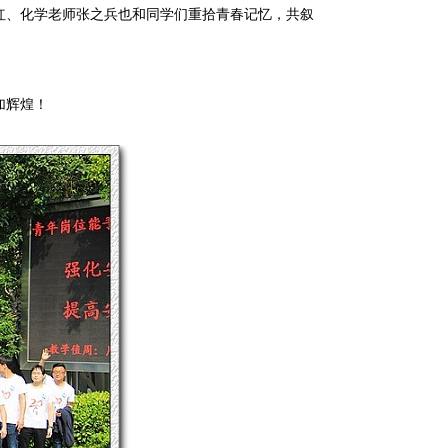
红、化学老师张之兵也和同学们重拾青春记忆，共叙
加辉煌！