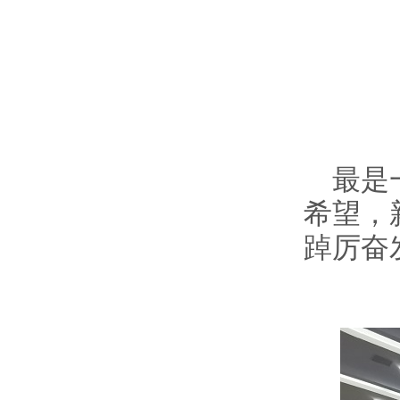
最是
希望，
踔厉奋