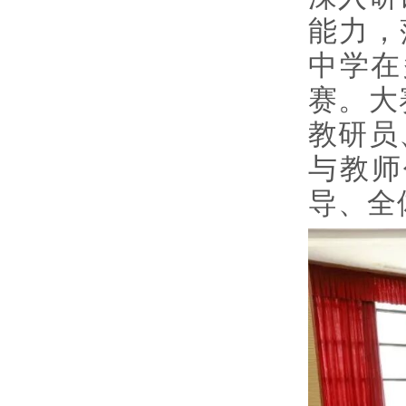
能力，
中学在
赛。大
教研员
与教师
导、全