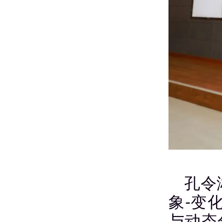
孔令
象-变
与动态