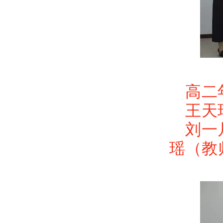
高二
王天
刘一
瑶（教