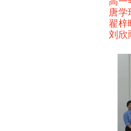
高一
唐学
翟梓
刘欣