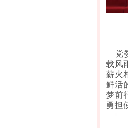
党
载风
薪火
鲜活
梦前
勇担