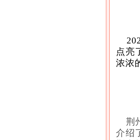
2
点亮
浓浓
荆
介绍