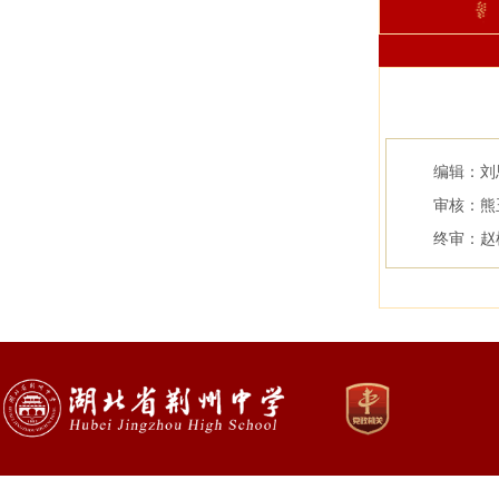
编辑：刘
审核：熊
终审：赵