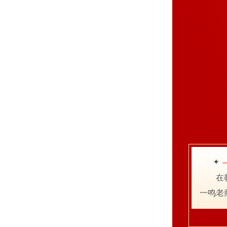
✦
在
一鸣老