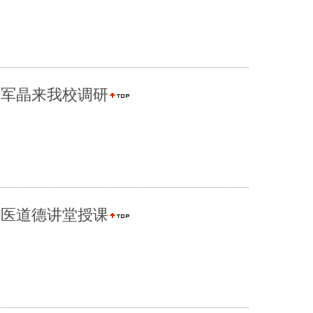
袁军晶来我校调研
一医道德讲堂授课