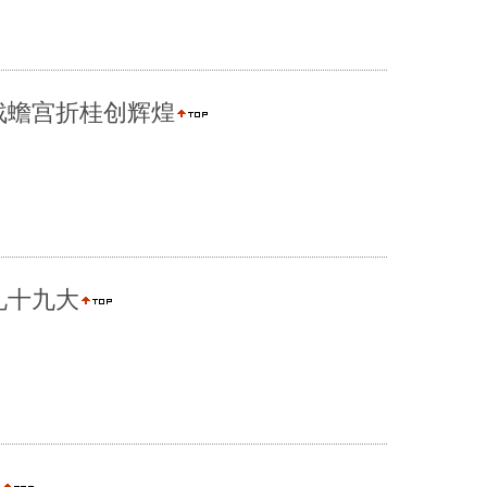
战蟾宫折桂创辉煌
礼十九大
学